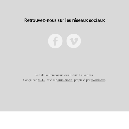
Retrouvez-nous sur les réseaux sociaux
Site de la Compagnie des Cieux Galvanisés.
Conçu par
MLN
, basé sur
True North
, propulsé par
Wordpress
.