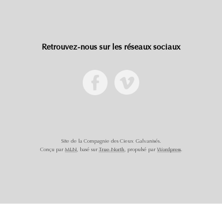
Retrouvez-nous sur les réseaux sociaux
Site de la Compagnie des Cieux Galvanisés.
Conçu par
MLN
, basé sur
True North
, propulsé par
Wordpress
.