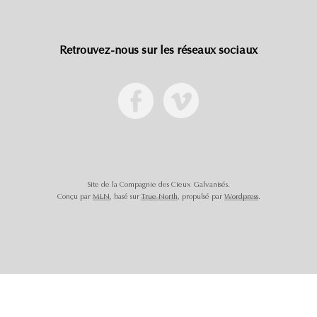
Retrouvez-nous sur les réseaux sociaux
Site de la Compagnie des Cieux Galvanisés.
Conçu par
MLN
, basé sur
True North
, propulsé par
Wordpress
.