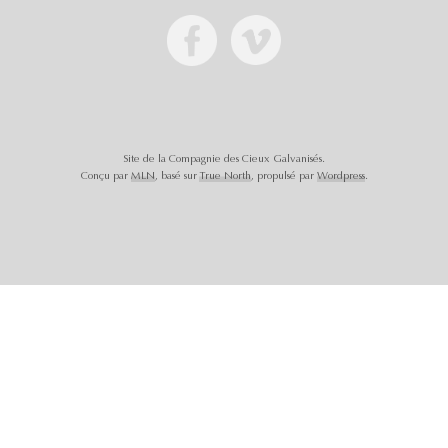
Site de la Compagnie des Cieux Galvanisés.
Conçu par
MLN
, basé sur
True North
, propulsé par
Wordpress
.