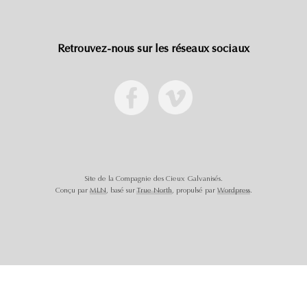
Retrouvez-nous sur les réseaux sociaux
Site de la Compagnie des Cieux Galvanisés.
Conçu par
MLN
, basé sur
True North
, propulsé par
Wordpress
.