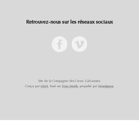
Retrouvez-nous sur les réseaux sociaux
Site de la Compagnie des Cieux Galvanisés.
Conçu par
MLN
, basé sur
True North
, propulsé par
Wordpress
.