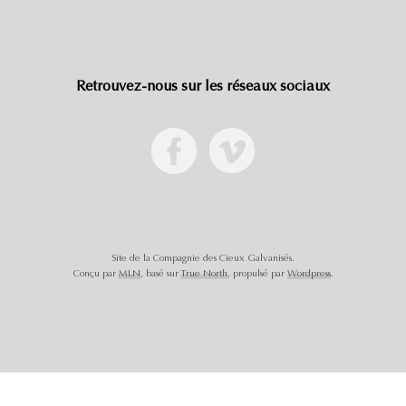
Retrouvez-nous sur les réseaux sociaux
Site de la Compagnie des Cieux Galvanisés.
Conçu par
MLN
, basé sur
True North
, propulsé par
Wordpress
.