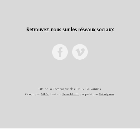
Retrouvez-nous sur les réseaux sociaux
Site de la Compagnie des Cieux Galvanisés.
Conçu par
MLN
, basé sur
True North
, propulsé par
Wordpress
.