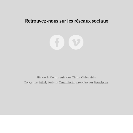
Retrouvez-nous sur les réseaux sociaux
Site de la Compagnie des Cieux Galvanisés.
Conçu par
MLN
, basé sur
True North
, propulsé par
Wordpress
.