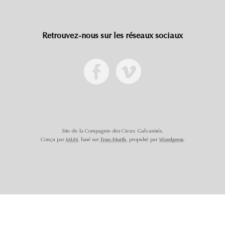
Retrouvez-nous sur les réseaux sociaux
Site de la Compagnie des Cieux Galvanisés.
Conçu par
MLN
, basé sur
True North
, propulsé par
Wordpress
.