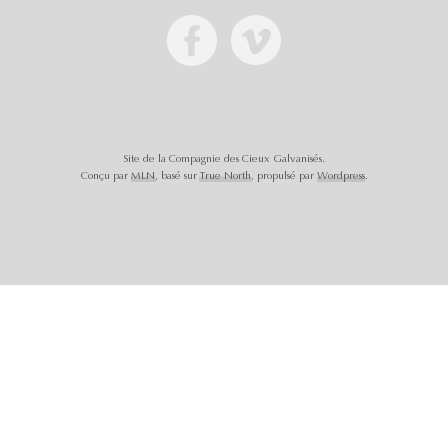
Site de la Compagnie des Cieux Galvanisés.
Conçu par
MLN
, basé sur
True North
, propulsé par
Wordpress
.