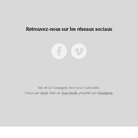
Retrouvez-nous sur les réseaux sociaux
Site de la Compagnie des Cieux Galvanisés.
Conçu par
MLN
, basé sur
True North
, propulsé par
Wordpress
.