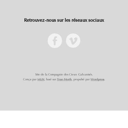
Retrouvez-nous sur les réseaux sociaux
Site de la Compagnie des Cieux Galvanisés.
Conçu par
MLN
, basé sur
True North
, propulsé par
Wordpress
.