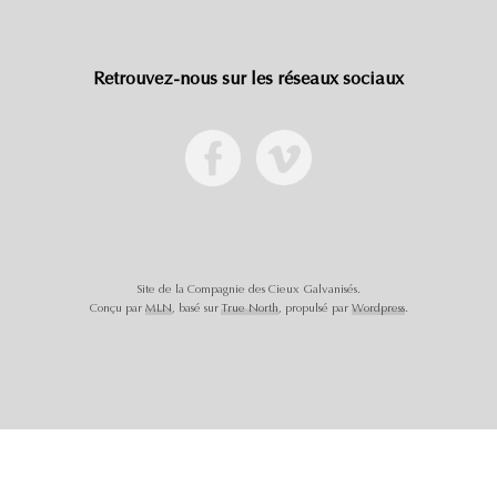
Retrouvez-nous sur les réseaux sociaux
Site de la Compagnie des Cieux Galvanisés.
Conçu par
MLN
, basé sur
True North
, propulsé par
Wordpress
.