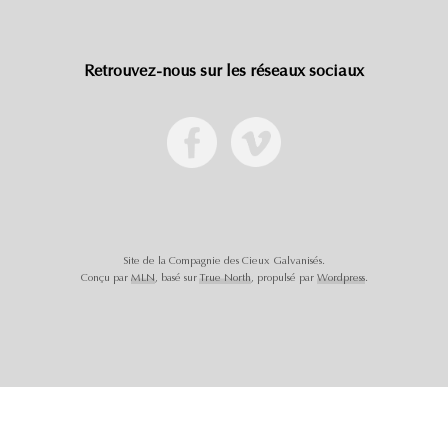
Retrouvez-nous sur les réseaux sociaux
Site de la Compagnie des Cieux Galvanisés.
Conçu par
MLN
, basé sur
True North
, propulsé par
Wordpress
.