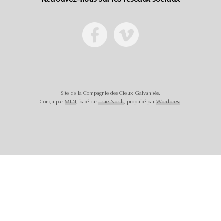
Retrouvez-nous sur les réseaux sociaux
Site de la Compagnie des Cieux Galvanisés.
Conçu par
MLN
, basé sur
True North
, propulsé par
Wordpress
.