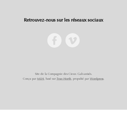
Retrouvez-nous sur les réseaux sociaux
Site de la Compagnie des Cieux Galvanisés.
Conçu par
MLN
, basé sur
True North
, propulsé par
Wordpress
.