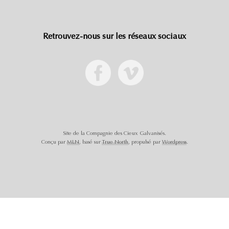
Retrouvez-nous sur les réseaux sociaux
Site de la Compagnie des Cieux Galvanisés.
Conçu par
MLN
, basé sur
True North
, propulsé par
Wordpress
.