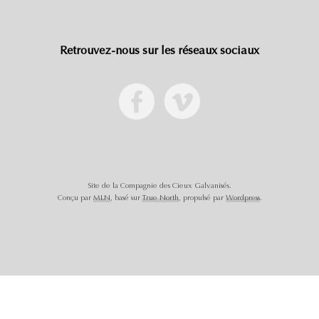
Retrouvez-nous sur les réseaux sociaux
Site de la Compagnie des Cieux Galvanisés.
Conçu par
MLN
, basé sur
True North
, propulsé par
Wordpress
.