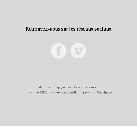
Retrouvez-nous sur les réseaux sociaux
Site de la Compagnie des Cieux Galvanisés.
Conçu par
MLN
, basé sur
True North
, propulsé par
Wordpress
.