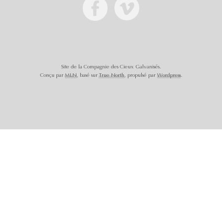
Site de la Compagnie des Cieux Galvanisés.
Conçu par
MLN
, basé sur
True North
, propulsé par
Wordpress
.