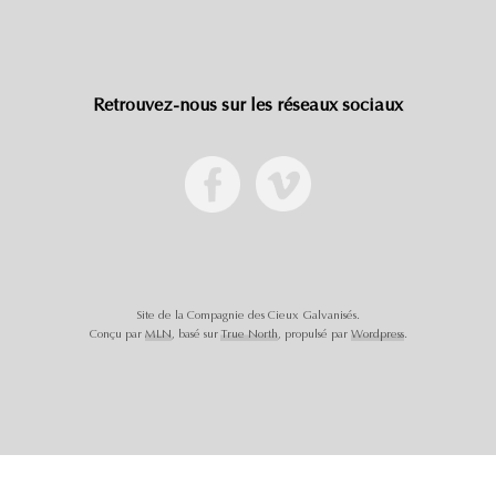
Retrouvez-nous sur les réseaux sociaux
Site de la Compagnie des Cieux Galvanisés.
Conçu par
MLN
, basé sur
True North
, propulsé par
Wordpress
.