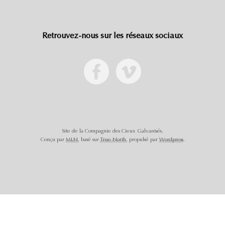
Retrouvez-nous sur les réseaux sociaux
Site de la Compagnie des Cieux Galvanisés.
Conçu par
MLN
, basé sur
True North
, propulsé par
Wordpress
.