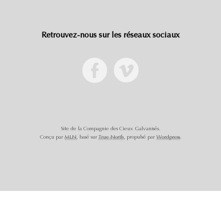
Retrouvez-nous sur les réseaux sociaux
Site de la Compagnie des Cieux Galvanisés.
Conçu par
MLN
, basé sur
True North
, propulsé par
Wordpress
.