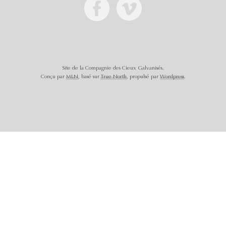
Site de la Compagnie des Cieux Galvanisés.
Conçu par
MLN
, basé sur
True North
, propulsé par
Wordpress
.